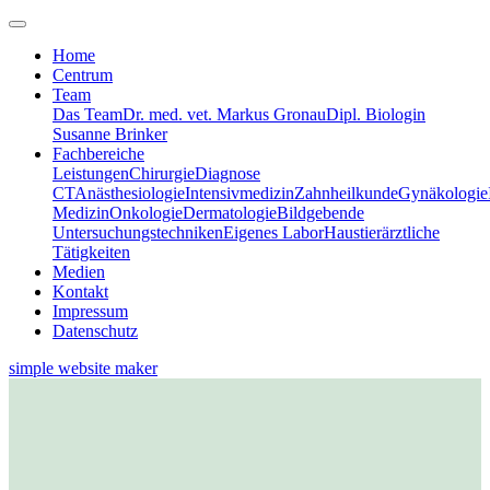
Home
Centrum
Team
Das Team
Dr. med. vet. Markus Gronau
Dipl. Biologin
Susanne Brinker
Fachbereiche
Leistungen
Chirurgie
Diagnose
CT
Anästhesiologie
Intensivmedizin
Zahnheilkunde
Gynäkologie
Medizin
Onkologie
Dermatologie
Bildgebende
Untersuchungstechniken
Eigenes Labor
Haustierärztliche
Tätigkeiten
Medien
Kontakt
Impressum
Datenschutz
simple website maker