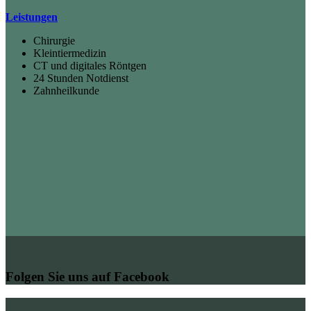
Leistungen
Chirurgie
Kleintiermedizin
CT und digitales Röntgen
24 Stunden Notdienst
Zahnheilkunde
Folgen Sie uns auf Facebook